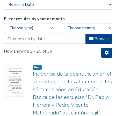
Browsing Artículo - Maestría en Educaci
Filter results by year or month
Browse
Now showing
1 - 20 of 36
Item
Incidencia de la desnutrición en el
aprendizaje de los alumnos de los
séptimos años de Educación
Básica de las escuelas "Dr. Pablo
Herrera y Pedro Vicente
Maldonado" del cantón Pujilí