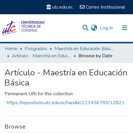
utc.edu.ec
Correo Institucional
(current)
Log In
Communities & Collections
Home
Posgrados
Maestría en Educación Básica
Artículo - Maestría en Educación Básica
Browse by Date
Search
Artículo - Maestría en Educación
Básica
Permanent URI for this collection
https://repositorio.utc.edu.ec/handle/123456789/12821
Browse