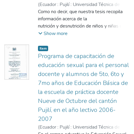
(
Ecuador : Pujilí : Universidad Técnica de
Cotopaxi (UTC),
Como no decir, que nuestra tesis recopila
2001-08
)
Caiza Villacrés,
Hugo Vicente
información acerca de la
;
Chiguano Umajinga, Nelson
Rodrigo
nutrición y desnutrición de niños y niñas de
;
Segovia, Segundo Ramón
;
Toro
los Séptimos Años de las
Show more
escuelas "Dr. Pablo Herrera Y Pedro
Vicente Maldonado" quienes
Item
son unas muestras poblacional de todos los
Programa de capacitación de
niños (as) del cantón,
educación sexual para el personal
que ha tenido como finalidad; establecer los
docente y alumnos de 5to, 6to y
tipos, causas,
7mo años de Educación Básica de
consecuencias y deficiencias que aquejan a
la población en general.
la escuela de práctica docente
Es importante recalcar que el contenido de
Nueve de Octubre del cantón
dicha tesis argumenta
Pujilí, en el año lectivo 2006-
que la desnutrición, es una deficiencia
2007
fisiológica del hombre, que lo
adquiere por falta de nutrientes como son:
(
Ecuador : Pujilí : Universidad Técnica de
proteínas, calorías, que