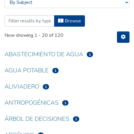
Browsing Titulación - Ingeniería Hidráuli
Browse
Now showing
1 - 20 of 120
ABASTECIMIENTO DE AGUA
1
AGUA POTABLE
1
ALIVIADERO
1
ANTROPOGÉNICAS
1
ÁRBOL DE DECISIONES
1