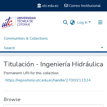
utc.edu.ec
Correo Institucional
Log In
Communities & Collections
Home
Facultad de Ciencias de la Ingeniería y Aplicadas
Carrera de Ingeniería Hidráulica
Search
Titulación - Ingeniería Hidráulica
Browse by Subject
Titulación - Ingeniería Hidráulica
Permanent URI for this collection
https://repositorio.utc.edu.ec/handle/27000/11924
Browse