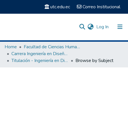
utc.edu.ec
Correo Institucional
(current)
Log In
Communities & Collections
Home
Facultad de Ciencias Humanas y Educación
Carrera Ingeniería en Diseño Gráfico Computarizado
Search
Titulación - Ingeniería en Diseño Gráfico Computarizado
Browse by Subject