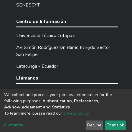
SENESCYT
Centro de Información
Universidad Técnica Cotopaxi
Av. Simón Rodríguez s/n Barrio El Ejido Sector
San Felipe.
Latacunga - Ecuador
Llámanos
Tel: (593) 03 2252205 / 2252307 / 2252346.
We collect and process your personal information for the
following purposes:
Authentication, Preferences,
Acknowledgement and Statistics
.
DSpace software
copyright © 2002-2026
LYRASIS
To learn more, please read our
privacy policy
.
Cookie
Privacy
End User
Send
settings
policy
Agreement
Feedback
Customize
Decline
That's ok
Adaptado por: Desarrollo de software U.T.C