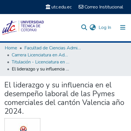
utc.edu.ec
Correo Institucional
(current)
Log In
Communities & Collections
Home
Facultad de Ciencias Administrativas y Económicas
Carrera Licenciatura en Administración de Empresas
Search
Titulación - Licenciatura en Administración de Empresas
El liderazgo y su influencia en el desempeño laboral de las Pymes comerciales del cantón Valencia año 2024.
Statistics
El liderazgo y su influencia en el
desempeño laboral de las Pymes
comerciales del cantón Valencia año
2024.